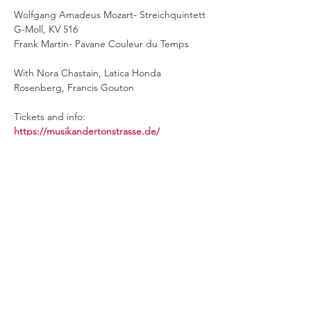
Wolfgang Amadeus Mozart- Streichquintett 
G-Moll, KV 516
Frank Martin- Pavane Couleur du Temps
With Nora Chastain, Latica Honda 
Rosenberg, Francis Gouton
Tickets and info: 
https://musikandertonstrasse.de/
©2023 by Noga Shaham
Privacy Policy