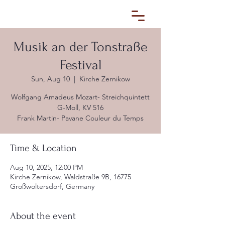
Musik an der Tonstraße
Festival
Sun, Aug 10
  |  
Kirche Zernikow
Wolfgang Amadeus Mozart- Streichquintett
G-Moll, KV 516
Frank Martin- Pavane Couleur du Temps
Time & Location
Aug 10, 2025, 12:00 PM
Kirche Zernikow, Waldstraße 9B, 16775
Großwoltersdorf, Germany
About the event